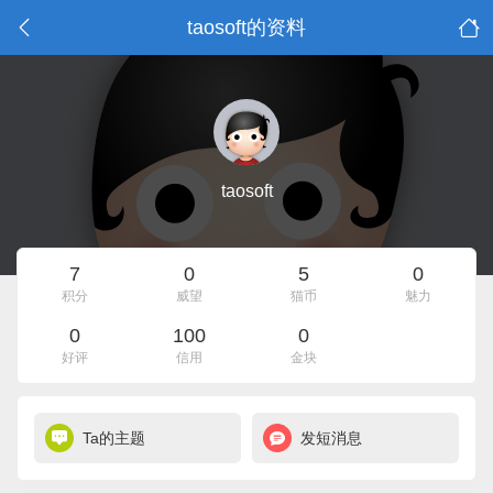
taosoft的资料
taosoft
7
0
5
0
积分
威望
猫币
魅力
0
100
0
好评
信用
金块
Ta的主题
发短消息