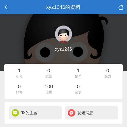
xyz1246的资料
xyz1246
1
0
1
0
积分
威望
猫币
魅力
0
100
0
好评
信用
金块
Ta的主题
发短消息