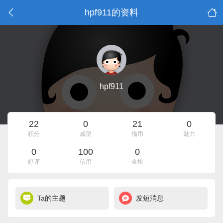
hpf911的资料
hpf911
22
0
21
0
积分
威望
猫币
魅力
0
100
0
好评
信用
金块
Ta的主题
发短消息