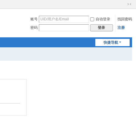
切
换
账号
自动登录
找回密码
到
窄
密码
注册
登录
版
快捷导航