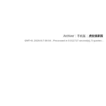
Archiver
|
手机版
|
虎纹猫家园
GMT+8, 2026-8-7 06:04
, Processed in 0.011717 second(s), 5 queries .