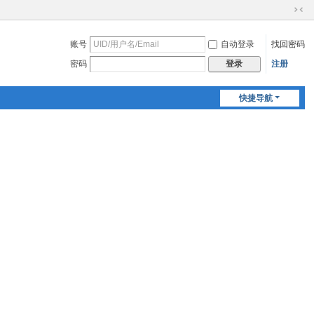
切
换
账号
自动登录
找回密码
到
窄
密码
注册
登录
版
快捷导航