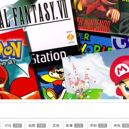
讨论
185
贴图
340
其他
影像
122
求助
135
闲侃
66