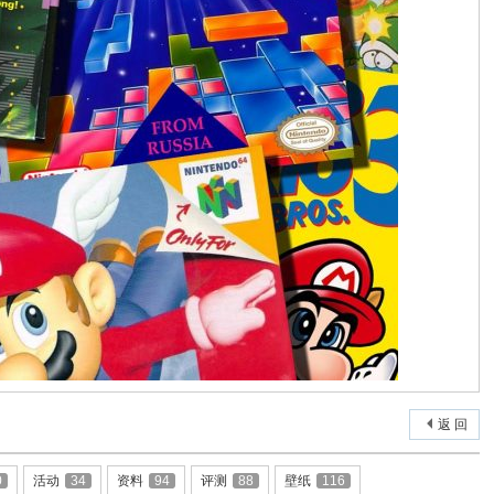
返 回
0
活动
34
资料
94
评测
88
壁纸
116