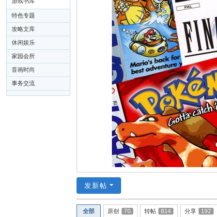
26
游戏书库
特色专题
攻略文库
休闲娱乐
家园会所
音画时尚
事务交流
发新帖
全部
原创
70
转帖
814
分享
192