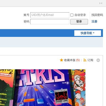
切
换
账号
自动登录
找回密码
到
窄
密码
注册
登录
版
快捷导航
收藏本版
(
5
)
|
订阅