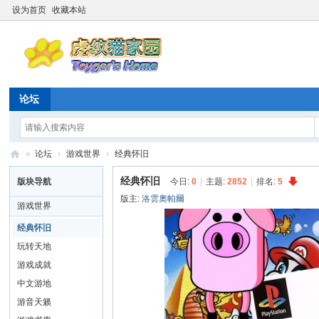
设为首页
收藏本站
论坛
»
论坛
›
游戏世界
›
经典怀旧
虎
经典怀旧
版块导航
今日:
0
|
主题:
2852
|
排名:
5
纹
版主:
洛雲奧帕爾
游戏世界
猫
经典怀旧
家
玩转天地
园
游戏成就
☆
中文游地
20
游音天籁