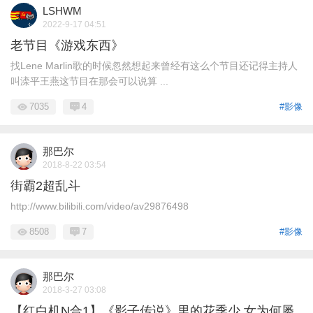
LSHWM
2022-9-17 04:51
老节目《游戏东西》
找Lene Marlin歌的时候忽然想起来曾经有这么个节目还记得主持人
叫滦平王燕这节目在那会可以说算 ...
7035
4
#影像
那巴尔
2018-8-22 03:54
街霸2超乱斗
http://www.bilibili.com/video/av29876498
8508
7
#影像
那巴尔
2018-3-27 03:08
【红白机N合1】《影子传说》里的花季少 女为何屡