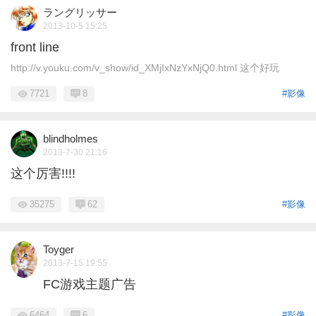
ラングリッサー
2013-10-5 15:25
front line
http://v.youku.com/v_show/id_XMjIxNzYxNjQ0.html 这个好玩
7721
8
#影像
blindholmes
2013-7-30 21:16
这个厉害!!!!
35275
62
#影像
Toyger
2013-7-15 19:55
FC游戏主题广告
6464
6
#影像