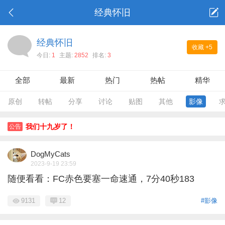
经典怀旧
经典怀旧
收藏
+5
今日:
1
主题:
2852
排名:
3
全部
最新
热门
热帖
精华
原创
转帖
分享
讨论
贴图
其他
影像
我们十九岁了！
公告
DogMyCats
2023-9-19 23:59
随便看看：FC赤色要塞一命速通，7分40秒183
9131
12
#影像