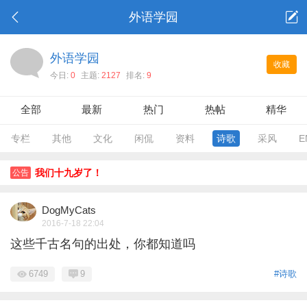
外语学园
外语学园
收藏
今日:
0
主题:
2127
排名:
9
全部
最新
热门
热帖
精华
专栏
其他
文化
闲侃
资料
诗歌
采风
E
我们十九岁了！
公告
DogMyCats
2016-7-18 22:04
这些千古名句的出处，你都知道吗
6749
9
#诗歌