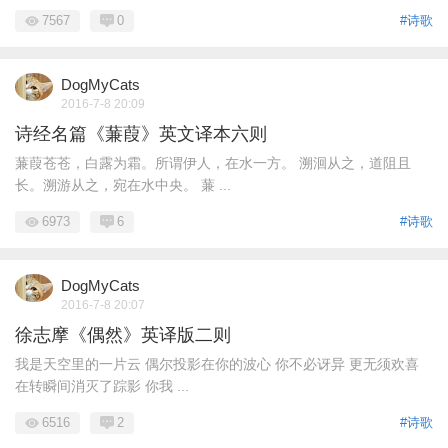
7567
0
#诗歌
DogMyCats
2016-7-8 20:09
诗经名篇《蒹葭》英文译本六则
蒹葭苍苍，白露为霜。所谓伊人，在水一方。 溯洄从之，道阻且
长。溯游从之，宛在水中央。 蒹 ...
6973
6
#诗歌
DogMyCats
2016-7-8 20:07
徐志摩《偶然》英译版二则
我是天空里的一片云 偶尔投影在你的波心 你不必讶异 更无须欢喜
在转瞬间消灭了踪影 你我 ...
6516
2
#诗歌