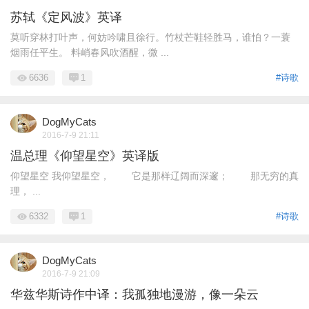
苏轼《定风波》英译
莫听穿林打叶声，何妨吟啸且徐行。竹杖芒鞋轻胜马，谁怕？一蓑
烟雨任平生。 料峭春风吹酒醒，微 ...
6636
1
#诗歌
DogMyCats
2016-7-9 21:11
温总理《仰望星空》英译版
仰望星空 我仰望星空， 它是那样辽阔而深邃； 那无穷的真
理， ...
6332
1
#诗歌
DogMyCats
2016-7-9 21:09
华兹华斯诗作中译：我孤独地漫游，像一朵云