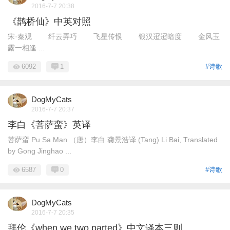
2016-7-7 20:38
《鹊桥仙》中英对照
宋·秦观 纤云弄巧 飞星传恨 银汉迢迢暗度 金风玉
露一相逢 ...
6092
1
#诗歌
DogMyCats
2016-7-7 20:37
李白《菩萨蛮》英译
菩萨蛮 Pu Sa Man （唐）李白 龚景浩译 (Tang) Li Bai, Translated
by Gong Jinghao ...
6587
0
#诗歌
DogMyCats
2016-7-7 20:35
拜伦《when we two parted》中文译本三则