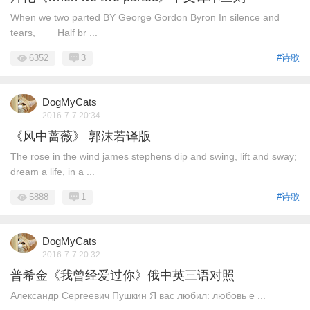
When we two parted BY George Gordon Byron In silence and
tears, Half br ...
6352
3
#诗歌
DogMyCats
2016-7-7 20:34
《风中蔷薇》 郭沫若译版
The rose in the wind james stephens dip and swing, lift and sway;
dream a life, in a ...
5888
1
#诗歌
DogMyCats
2016-7-7 20:32
普希金《我曾经爱过你》俄中英三语对照
Александр Сергеевич Пушкин Я вас любил: любовь е ...