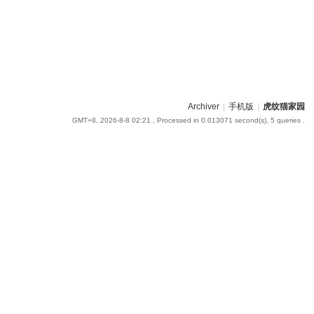
Archiver
|
手机版
|
虎纹猫家园
GMT+8, 2026-8-8 02:21
, Processed in 0.013071 second(s), 5 queries .