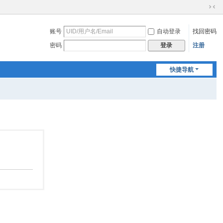
切
换
账号
自动登录
找回密码
到
窄
密码
注册
登录
版
快捷导航