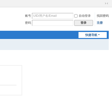
切
换
账号
自动登录
找回密码
到
窄
密码
注册
登录
版
快捷导航