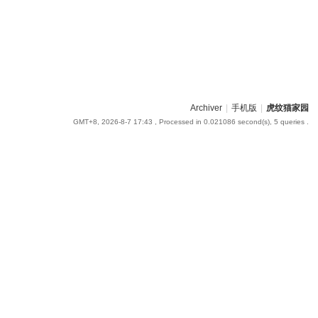
Archiver
|
手机版
|
虎纹猫家园
GMT+8, 2026-8-7 17:43
, Processed in 0.021086 second(s), 5 queries .