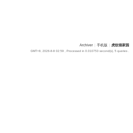
Archiver
|
手机版
|
虎纹猫家园
GMT+8, 2026-8-8 02:59
, Processed in 0.010753 second(s), 5 queries .