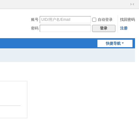
切
换
账号
自动登录
找回密码
到
窄
密码
注册
登录
版
快捷导航