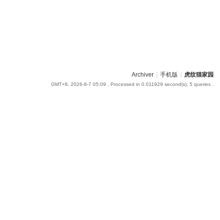
Archiver
|
手机版
|
虎纹猫家园
GMT+8, 2026-8-7 05:09
, Processed in 0.011929 second(s), 5 queries .