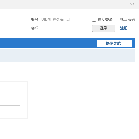
切
换
账号
自动登录
找回密码
到
窄
密码
注册
登录
版
快捷导航