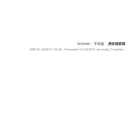
Archiver
|
手机版
|
虎纹猫家园
GMT+8, 2026-8-7 01:36
, Processed in 0.012072 second(s), 5 queries .