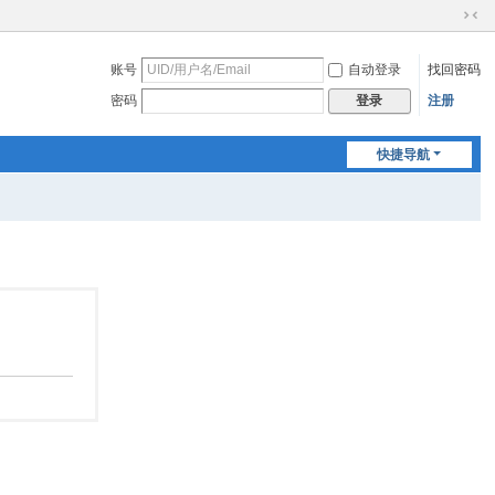
切
换
账号
自动登录
找回密码
到
窄
密码
注册
登录
版
快捷导航