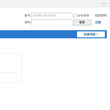
切
换
账号
自动登录
找回密码
到
窄
密码
注册
登录
版
快捷导航