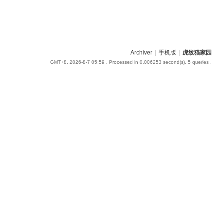
Archiver
|
手机版
|
虎纹猫家园
GMT+8, 2026-8-7 05:59
, Processed in 0.006253 second(s), 5 queries .