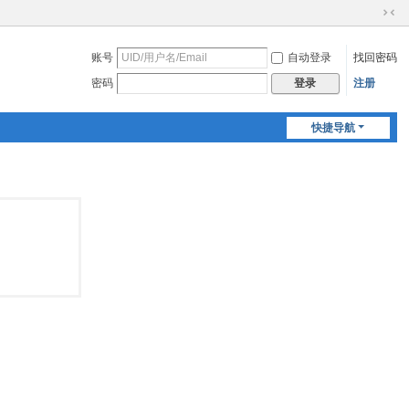
切
换
账号
自动登录
找回密码
到
窄
密码
注册
登录
版
快捷导航