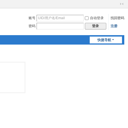
切
换
账号
自动登录
找回密码
到
窄
密码
注册
登录
版
快捷导航