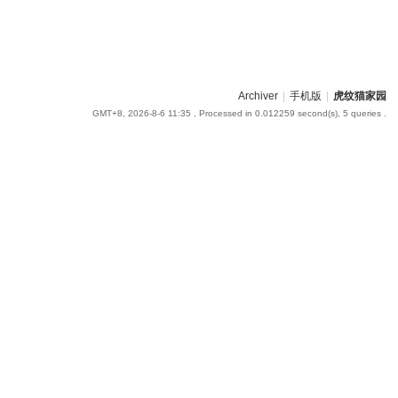
Archiver
|
手机版
|
虎纹猫家园
GMT+8, 2026-8-6 11:35
, Processed in 0.012259 second(s), 5 queries .