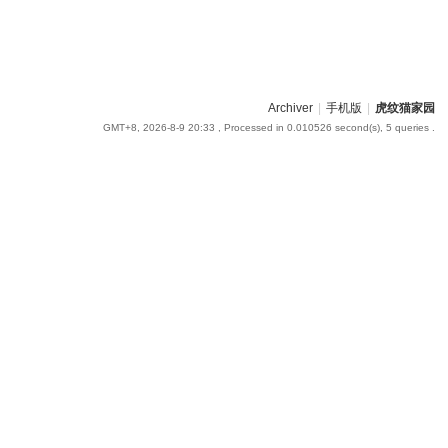
Archiver
|
手机版
|
虎纹猫家园
GMT+8, 2026-8-9 20:33
, Processed in 0.010526 second(s), 5 queries .