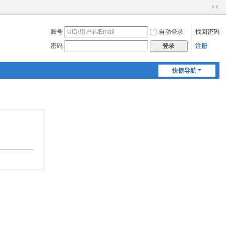
切
换
账号
自动登录
找回密码
到
窄
密码
注册
登录
版
快捷导航