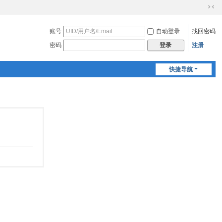
切
换
账号
自动登录
找回密码
到
窄
密码
注册
登录
版
快捷导航