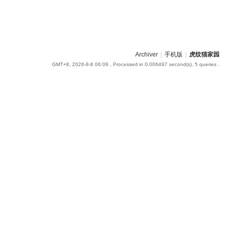
Archiver
|
手机版
|
虎纹猫家园
GMT+8, 2026-8-8 06:09
, Processed in 0.006497 second(s), 5 queries .