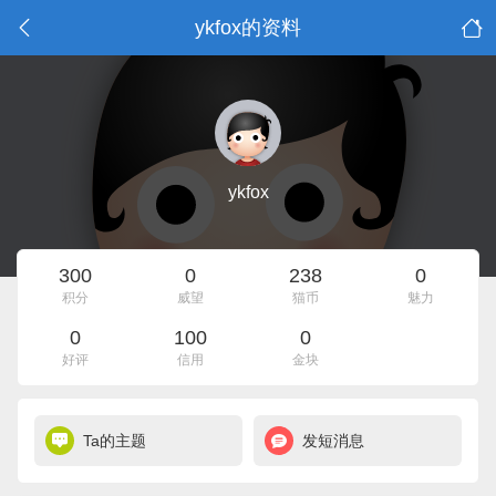
ykfox的资料
ykfox
300
0
238
0
积分
威望
猫币
魅力
0
100
0
好评
信用
金块
Ta的主题
发短消息