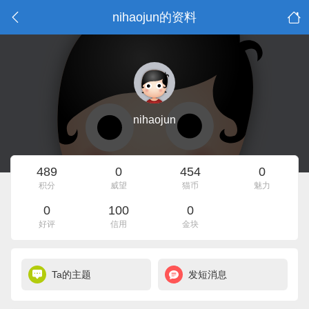
nihaojun的资料
nihaojun
489
0
454
0
积分
威望
猫币
魅力
0
100
0
好评
信用
金块
Ta的主题
发短消息