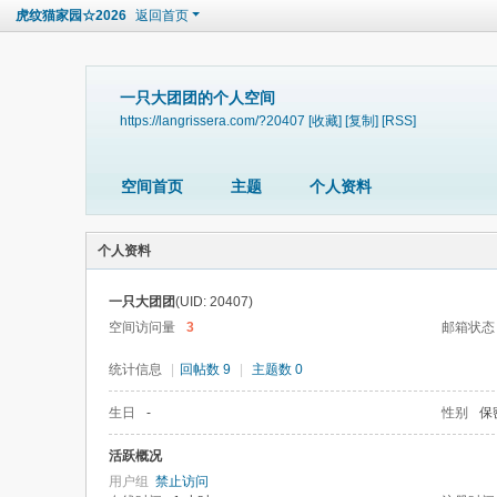
虎纹猫家园☆2026
返回首页
一只大团团的个人空间
https://langrissera.com/?20407
[收藏]
[复制]
[RSS]
空间首页
主题
个人资料
个人资料
一只大团团
(UID: 20407)
空间访问量
3
邮箱状态
统计信息
|
回帖数 9
|
主题数 0
生日
-
性别
保
活跃概况
用户组
禁止访问