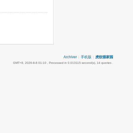
Archiver
|
手机版
|
虎纹猫家园
GMT+8, 2026-8-8 01:10
, Processed in 0.013115 second(s), 14 queries .