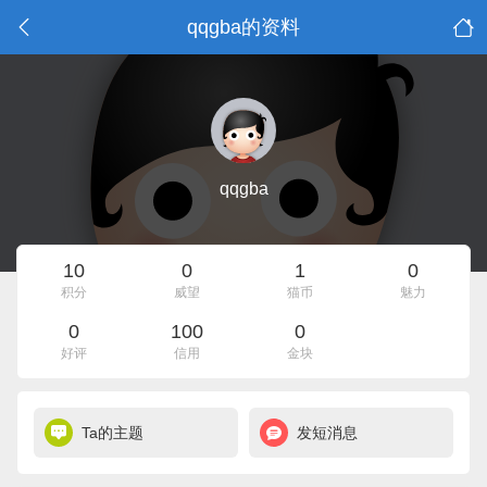
qqgba的资料
qqgba
10
0
1
0
积分
威望
猫币
魅力
0
100
0
好评
信用
金块
Ta的主题
发短消息