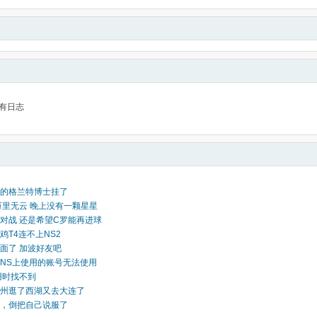
有日志
的格兰特博士挂了
万里无云 晚上没有一颗星星
对战 还是希望C罗能再进球
鸡T4连不上NS2
面了 加波好友吧
NS上使用的账号无法使用
用时找不到
州逛了西湖又去大连了
，倒把自己说服了