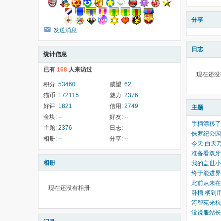
分享
发送消息
日志
统计信息
已有
168
人来访过
现在还没
积分:
53460
威望:
62
猫币:
172115
魅力:
2376
好评:
1821
信用:
2749
主题
金块:
--
好友:
--
手柄漂移了
主题:
2376
日志:
--
侏罗纪公园
相册:
--
分享:
--
今天 白天
准备看双牙
相册
我的盖世小
终于能进界
此前从未在
现在还没有相册
卧槽 柄到
河智苑来杭
没说服站长