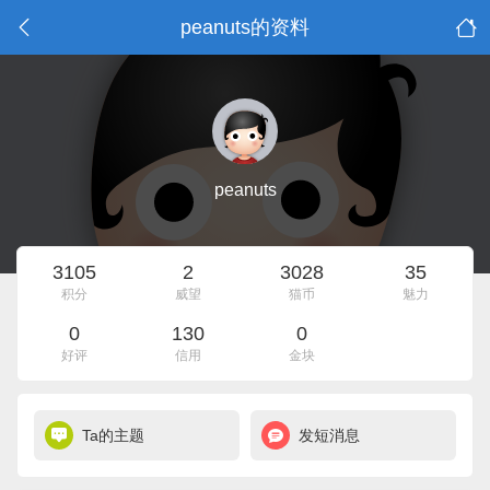
peanuts的资料
peanuts
3105
2
3028
35
积分
威望
猫币
魅力
0
130
0
好评
信用
金块
Ta的主题
发短消息