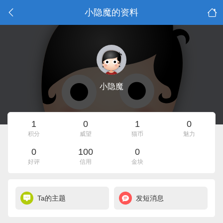
小隐魔的资料
小隐魔
1
0
1
0
积分
威望
猫币
魅力
0
100
0
好评
信用
金块
Ta的主题
发短消息