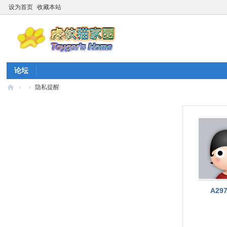
设为首页
收藏本站
论坛
›
›
隐私提醒
虎
纹
猫
家
园
☆
20
A297
26