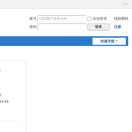
切
换
账号
自动登录
找回密码
到
窄
密码
注册
登录
版
快捷导航
容
6
9:49