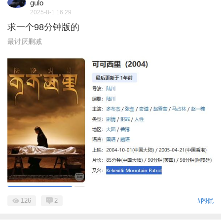
gulo
2025-8-1 16:29
求一个98分钟版的
最讨厌删减
126
2
#闲侃