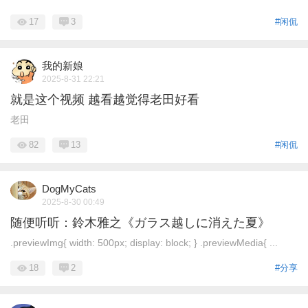
17
3
#闲侃
我的新娘
2025-8-31 22:21
就是这个视频 越看越觉得老田好看
老田
82
13
#闲侃
DogMyCats
2025-8-30 00:49
随便听听：鈴木雅之《ガラス越しに消えた夏》
.previewImg{ width: 500px; display: block; } .previewMedia{ ...
18
2
#分享