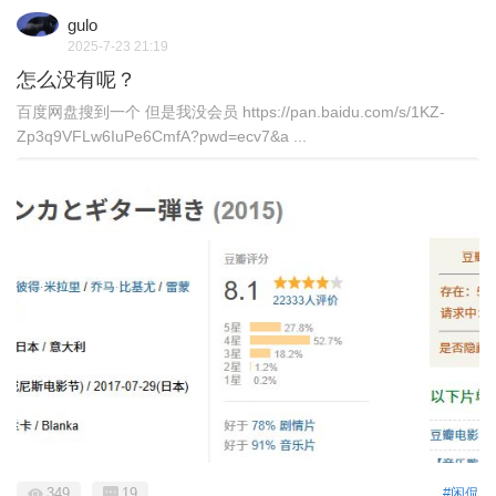
gulo
2025-7-23 21:19
怎么没有呢？
百度网盘搜到一个 但是我没会员 https://pan.baidu.com/s/1KZ-
Zp3q9VFLw6IuPe6CmfA?pwd=ecv7&a ...
349
19
#闲侃