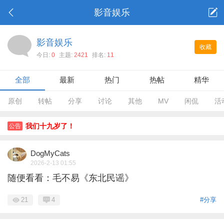
影音娱乐
影音娱乐
收藏
今日:
0
主题:
2421
排名:
11
全部
最新
热门
热帖
精华
原创
转帖
分享
讨论
其他
MV
闲侃
活
我们十九岁了！
公告
DogMyCats
2026-2-13 01:55
随便看看：毛不易《东北民谣》
21
4
#分享