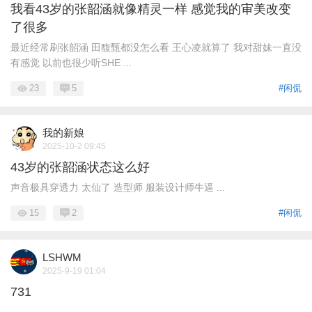
我看43岁的张韶涵就像精灵一样 感觉我的审美改变
了很多
最近经常刷张韶涵 田馥甄都没怎么看 王心凌就算了 我对甜妹一直没
有感觉 以前也很少听SHE ...
23
5
#闲侃
我的新娘
2025-10-2 09:45
43岁的张韶涵状态这么好
声音极具穿透力 太仙了 造型师 服装设计师牛逼 ...
15
2
#闲侃
LSHWM
2025-9-19 01:04
731